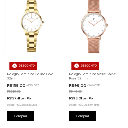
DESCONTO
DESCONTO
Relógio Feminino Celine Gold
Relógio Feminino Masie Shine
32mm
Rose 32mm
R$159,00
R$99,00
-
45
%
OFF
-
34
%
OFF
R$289,00
R$149,00
R$157,41
R$98,01
com
Pix
com
Pix
8
x
de
R$19,88
sem juros
8
x
de
R$12,38
sem juros