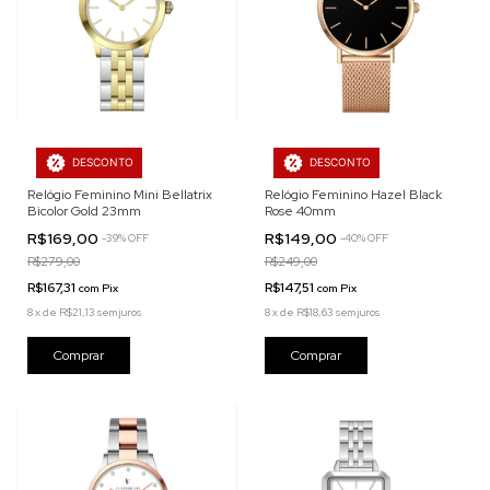
DESCONTO
DESCONTO
Relógio Feminino Mini Bellatrix
Relógio Feminino Hazel Black
Bicolor Gold 23mm
Rose 40mm
R$169,00
R$149,00
-
39
%
OFF
-
40
%
OFF
R$279,00
R$249,00
R$167,31
R$147,51
com
Pix
com
Pix
8
x
de
R$21,13
sem juros
8
x
de
R$18,63
sem juros