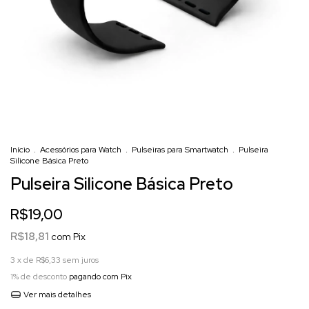
Início
.
Acessórios para Watch
.
Pulseiras para Smartwatch
.
Pulseira
Silicone Básica Preto
Pulseira Silicone Básica Preto
R$19,00
R$18,81
com
Pix
3
x de
R$6,33
sem juros
1% de desconto
pagando com Pix
Ver mais detalhes