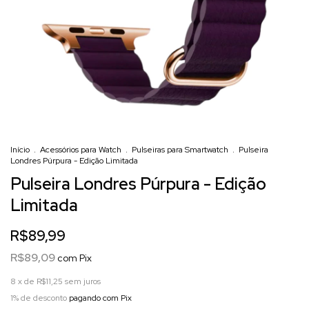
Início
.
Acessórios para Watch
.
Pulseiras para Smartwatch
.
Pulseira
Londres Púrpura - Edição Limitada
Pulseira Londres Púrpura - Edição
Limitada
R$89,99
R$89,09
com
Pix
8
x de
R$11,25
sem juros
1% de desconto
pagando com Pix