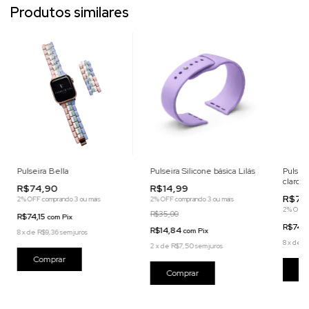
Produtos similares
Pulseira Bella
Pulseira Silicone básica Lilás
Pulsei
claro
R$74,90
R$14,99
R$74
2% OFF
comprando 3 ou mais
2% OFF
comprando 3 ou mais
2% OFF
R$35,00
R$74,15
com
Pix
R$74,1
R$14,84
com
Pix
8
x
de
R$9,36
sem juros
8
x
de
R
2
x
de
R$7,50
sem juros
Comprar
Co
Comprar